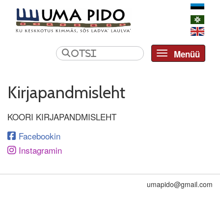
Menüü
Toggle navi
Kirjapandmisleht
KOORI KIRJAPANDMISLEHT
Facebookin
Instagramin
umapido@gmail.com