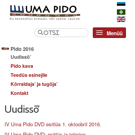
Menüü
Toggle navi
Pido 2016
Uudissõ’
Pido kava
Teedüs esinejile
Kõrraldaja’ ja tugõja’
Kontakt
Uudissõ’
IV Uma Pido DVD esitlüs 1. oktoobril 2016.
IV Uma Pido DVD: esitlüs ja telmine.