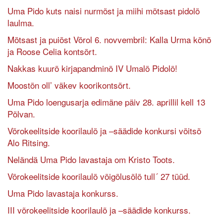
Uma Pido kuts naisi nurmõst ja miihi mõtsast pidolõ
laulma.
Mõtsast ja puiõst Võrol 6. novvembril: Kalla Urma kõnõ
ja Roose Celia kontsõrt.
Nakkas kuurõ kirjapandminõ IV Umalõ Pidolõ!
Moostõn oll’ väkev koorikontsõrt.
Uma Pido loengusarja edimäne päiv 28. aprillil kell 13
Põlvan.
Võrokeelitside koorilaulõ ja –säädide konkursi võitsõ
Alo Ritsing.
Neländä Uma Pido lavastaja om Kristo Toots.
Võrokeelitside koorilaulõ võigõlusõlõ tull´ 27 tüüd.
Uma Pido lavastaja konkurss.
III võrokeelitside koorilaulõ ja –säädide konkurss.