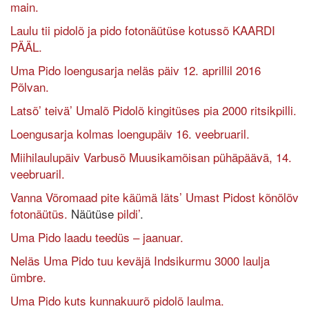
main.
Laulu tii pidolõ ja pido fotonäütüse kotussõ KAARDI
PÄÄL.
Uma Pido loengusarja neläs päiv 12. aprillil 2016
Põlvan.
Latsõ’ teivä’ Umalõ Pidolõ kingitüses pia 2000 ritsikpilli.
Loengusarja kolmas loengupäiv 16. veebruaril.
Miihilaulupäiv Varbusõ Muusikamõisan pühäpäävä, 14.
veebruaril.
Vanna Võromaad pite käümä läts’ Umast Pidost kõnõlõv
fotonäütüs.
Näütüse
pildi’
.
Uma Pido laadu teedüs – jaanuar.
Neläs Uma Pido tuu keväjä Indsikurmu 3000 laulja
ümbre.
Uma Pido kuts kunnakuurõ pidolõ laulma.