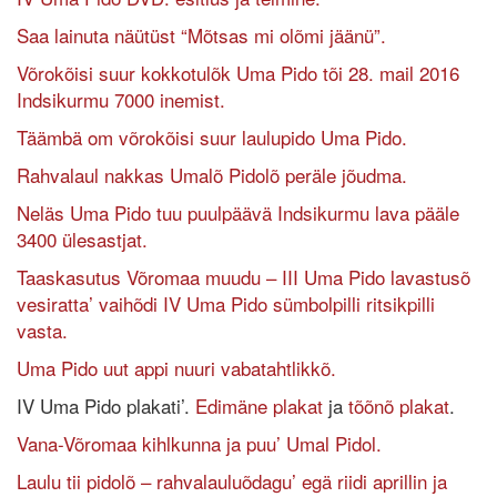
Saa lainuta näütüst “Mõtsas mi olõmi jäänü”.
Võrokõisi suur kokkotulõk Uma Pido tõi 28. mail 2016
Indsikurmu 7000 inemist.
Täämbä om võrokõisi suur laulupido Uma Pido.
Rahvalaul nakkas Umalõ Pidolõ peräle jõudma.
Neläs Uma Pido tuu puulpäävä Indsikurmu lava pääle
3400 ülesastjat.
Taaskasutus Võromaa muudu – III Uma Pido lavastusõ
vesiratta’ vaihõdi IV Uma Pido sümbolpilli ritsikpilli
vasta.
Uma Pido uut appi nuuri vabatahtlikkõ.
IV Uma Pido plakati’.
Edimäne plakat
ja
tõõnõ plakat
.
Vana-Võromaa kihlkunna ja puu’ Umal Pidol.
Laulu tii pidolõ – rahvalauluõdagu’ egä riidi aprillin ja