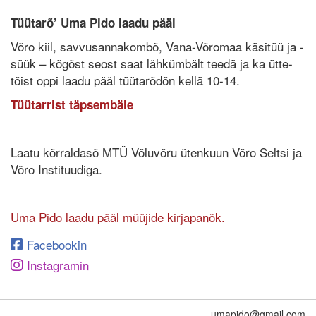
Tüütarõ’ Uma Pido laadu pääl
Võro kiil, savvusannakombõ, Vana-Võromaa käsitüü ja -
süük – kõgõst seost saat lähkümbält teedä ja ka ütte-
tõist oppi laadu pääl tüütarõdõn kellä 10-14.
Tüütarrist täpsembäle
Laatu kõrraldasõ MTÜ Võluvõru ütenkuun Võro Seltsi ja
Võro Instituudiga.
Uma Pido laadu pääl müüjide kirjapanõk.
Facebookin
Instagramin
umapido@gmail.com