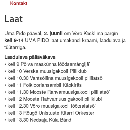
Kontakt
Laat
Uma Pido pääväl,
om Võro Keskliina pargin
2. juunil
UMA PIDO laat umakandi kraami, laadulava ja
kell 9-14
tüütarriga.
Laadulava päääväkava
• kell 9 Põlva maakünna lõõdsamängijä’
• kell 10 Verska muusigakooli Pilliklubi
• kell 10.30 Vahtsõliina muusigakooli pillilatsõ’
• kell 11 Folklooriansambli Käokiräs
• kell 11.30 Mooste Rahvamuusigakooli pillilatsõ’
• kell 12 Mooste Rahvamuusigakooli pilliklubi
• kell 12.30 Võro muusigakooli lõõtsalatsõ’
• kell 13 Rõugõ Unistuste Kitarri Orkester
• kell 13.30 Nedsaja Küla Bänd