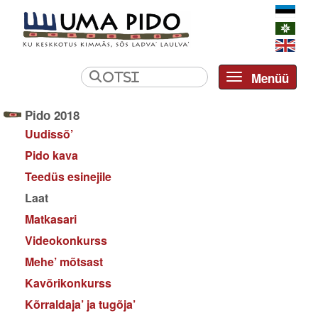
Menüü
Toggle navi
Pido 2018
Uudissõ’
Pido kava
Teedüs esinejile
Laat
Matkasari
Videokonkurss
Mehe’ mõtsast
Kavõrikonkurss
Kõrraldaja’ ja tugõja’