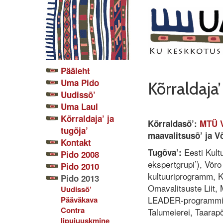
Pääleht
Uma Pido
Kõrraldaja’
Uudissõ’
Uma Laul
Kõrraldaja’ ja
Kõrraldasõ’:
MTÜ V
tugõja’
maavalitsusõ’ ja Võ
Kontakt
Eesti Kultu
Tugõva’:
Pido 2008
ekspertgrupi’), Võro
Pido 2010
kultuuriprogramm, 
Pido 2013
Omavalitsuste Liit
Uudissõ’
LEADER-programmist
Pääväkava
Contra
Talumeierei, Taarap
lipujuuskmine