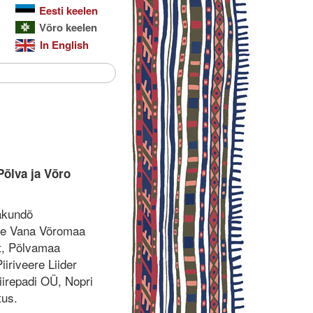
Eesti keelen
Võro keelen
In English
 Põlva ja Võro
aakundõ
kuse Vana Võromaa
t, Põlvamaa
riveere Liider
repadi OÜ, Nopri
tus.