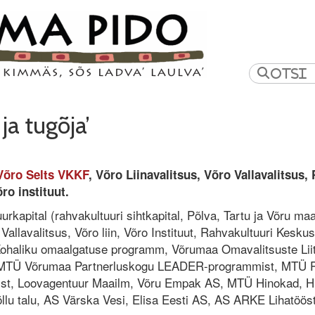
 ja tugõja’
õro Selts VKKF
, Võro Liinavalitsus, Võro Vallavalitsus,
ro instituut.
urkapital (rahvakultuuri sihtkapital, Põlva, Tartu ja Võru m
 Vallavalitsus, Võro liin, Võro Instituut, Rahvakultuuri Kes
Kohaliku omaalgatuse programm, Võrumaa Omavalitsuste Lii
, MTÜ Võrumaa Partnerluskogu LEADER-programmist, MTÜ Pii
, Loovagentuur Maailm, Võru Empak AS, MTÜ Hinokad, Hii
õllu talu, AS Värska Vesi, Elisa Eesti AS, AS ARKE Lihatöös