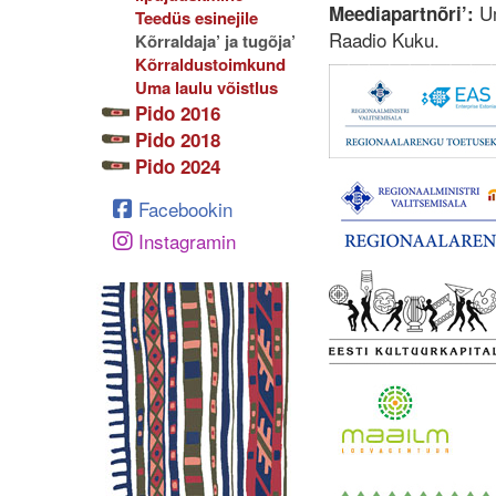
Um
Meediapartnõri’:
Teedüs esinejile
Raadio Kuku.
Kõrraldaja’ ja tugõja’
Kõrraldustoimkund
Uma laulu võistlus
Pido 2016
Pido 2018
Pido 2024
Facebookin
Instagramin