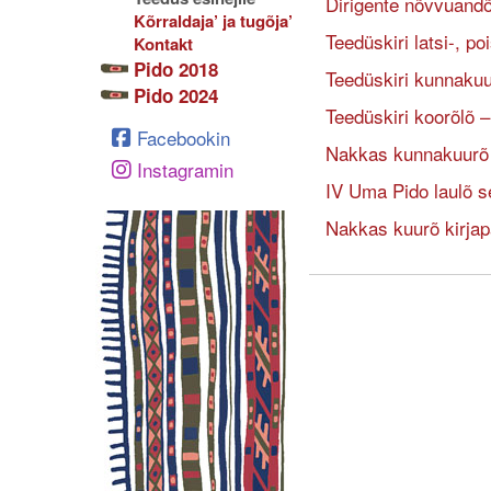
Dirigente nõvvuandõ
Kõrraldaja’ ja tugõja’
Teedüskiri latsi-, p
Kontakt
Pido 2018
Teedüskiri kunnakuu
Pido 2024
Teedüskiri koorõlõ 
Facebookin
Nakkas kunnakuurõ 
Instagramin
IV Uma Pido laulõ sel
Nakkas kuurõ kirja