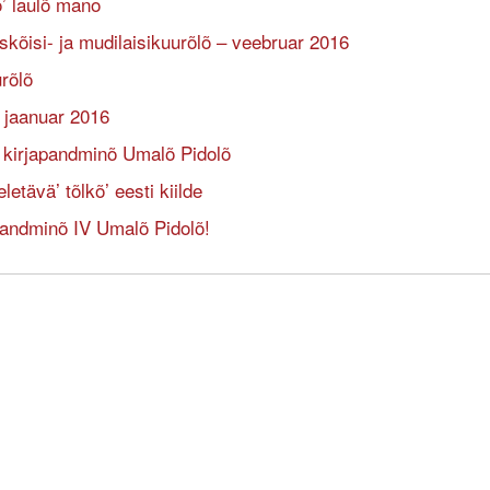
’ laulõ mano
oiskõisi- ja mudilaisikuurõlõ – veebruar 2016
rõlõ
– jaanuar 2016
kirjapandminõ Umalõ Pidolõ
etävä’ tõlkõ’ eesti kiilde
pandminõ IV Umalõ Pidolõ!