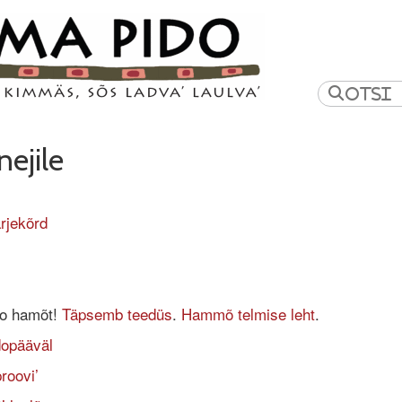
nejile
ärjekõrd
do hamõt!
Täpsemb teedüs
.
Hammõ telmise leht
.
dopääväl
roovi’