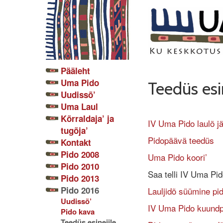
Pääleht
Uma Pido
Teedüs esi
Uudissõ’
Uma Laul
Kõrraldaja’ ja
IV Uma Pido laulõ j
tugõja’
Pidopäävä teedüs
Kontakt
Pido 2008
Uma Pido koori’
Pido 2010
Saa telli IV Uma Pi
Pido 2013
Pido 2016
Lauljidõ süümine pi
Uudissõ’
IV Uma Pido kuundp
Pido kava
Teedüs esinejile