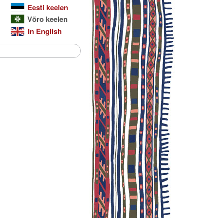
Eesti keelen
Võro keelen
In English