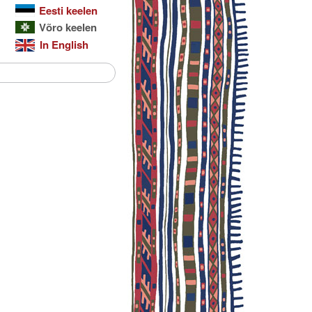
Eesti keelen
Võro keelen
In English