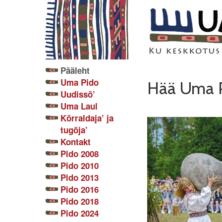
Pääleht
Uma Pido
Hää Uma P
Uudissõ’
Uma Laul
Kõrraldaja’ ja
tugõja’
Kontakt
Pido 2008
Pido 2010
Pido 2013
Pido 2016
Pido 2018
Pido 2024