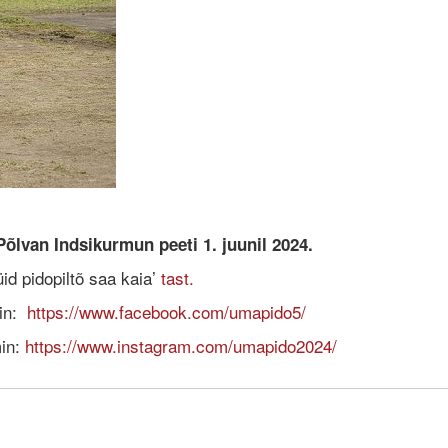
lvan Indsikurmun peeti 1. juunil 2024.
üid pidopiltõ saa kaia’
tast.
kin:
https://www.facebook.com/umapido5/
in:
https://www.instagram.com/umapido2024/