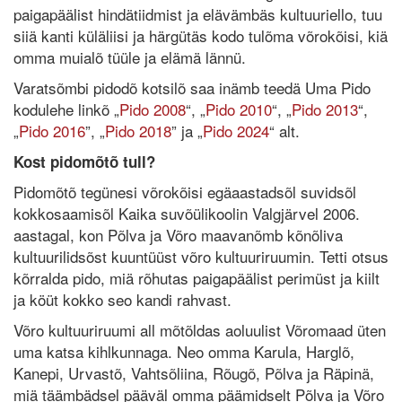
paigapäälist hindätiidmist ja elävämbäs kultuuriello, tuu
siiä kanti küläliisi ja härgütäs kodo tulõma võrokõisi, kiä
omma muialõ tüüle ja elämä lännü.
Varatsõmbi pidodõ kotsilõ saa inämb teedä Uma Pido
kodulehe linkõ „
Pido 2008
“, „
Pido 2010
“, „
Pido 2013
“,
„
Pido 2016
”, „
Pido 2018
” ja „
Pido 2024
“ alt.
Kost pidomõtõ tull?
Pidomõtõ tegünesi võrokõisi egäaastadsõl suvidsõl
kokkosaamisõl Kaika suvõülikoolin Valgjärvel 2006.
aastagal, kon Põlva ja Võro maavanõmb kõnõliva
kultuurilidsõst kuuntüüst võro kultuuriruumin. Tetti otsus
kõrralda pido, miä rõhutas paigapäälist perimüst ja kiilt
ja köüt kokko seo kandi rahvast.
Võro kultuuriruumi all mõtõldas aoluulist Võromaad üten
uma katsa kihlkunnaga. Neo omma Karula, Harglõ,
Kanepi, Urvastõ, Vahtsõliina, Rõugõ, Põlva ja Räpinä,
miä täämbädsel pääväl omma päämidselt Põlva ja Võro