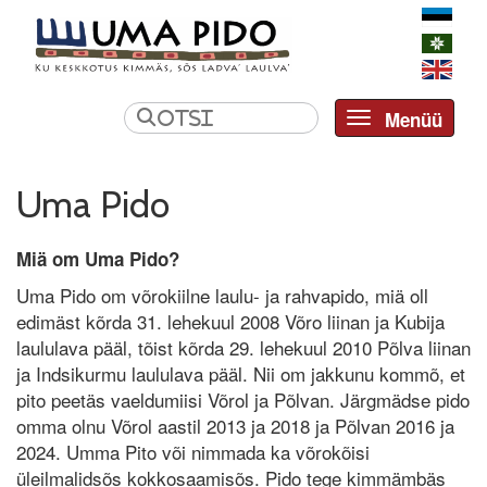
Menüü
Toggle navi
Uma Pido
Miä om Uma Pido?
Uma Pido om võrokiilne laulu- ja rahvapido, miä oll
edimäst kõrda 31. lehekuul 2008 Võro liinan ja Kubija
laululava pääl, tõist kõrda 29. lehekuul 2010 Põlva liinan
ja Indsikurmu laululava pääl. Nii om jakkunu kommõ, et
pito peetäs vaeldumiisi Võrol ja Põlvan. Järgmädse pido
omma olnu Võrol aastil 2013 ja 2018 ja Põlvan 2016 ja
2024. Umma Pito või nimmada ka võrokõisi
üleilmalidsõs kokkosaamisõs. Pido tege kimmämbäs