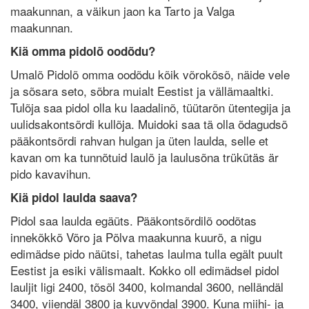
maakunnan, a väikun jaon ka Tarto ja Valga
maakunnan.
Kiä omma pidolõ oodõdu?
Umalõ Pidolõ omma oodõdu kõik võrokõsõ, näide vele
ja sõsara seto, sõbra muialt Eestist ja vällämaaltki.
Tulõja saa pidol olla ku laadalinõ, tüütarõn ütentegija ja
uulidsakontsõrdi kullõja. Muidoki saa tä olla õdagudsõ
pääkontsõrdi rahvan hulgan ja üten laulda, selle et
kavan om ka tunnõtuid laulõ ja laulusõna trükütäs är
pido kavavihun.
Kiä pidol laulda saava?
Pidol saa laulda egäüts. Pääkontsõrdilõ oodõtas
innekõkkõ Võro ja Põlva maakunna kuurõ, a nigu
edimädse pido näütsi, tahetas laulma tulla egält puult
Eestist ja esiki välismaalt. Kokko oll edimädsel pidol
lauljit ligi 2400, tõsõl 3400, kolmandal 3600, nelländäl
3400, viiendäl 3800 ja kuvvõndal 3900. Kuna miihi- ja