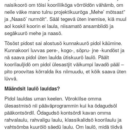
naisikoorõ om tõisi kooriliikõga võrrõldõn vähämb, om
neile väke mano tulnu projektikuurõga „Mehe’ mõtsast”
ja „Naasõ’ nurmõlt”. Sääl tegevä üten inemise, kiä muul
aol koskil koorin ei laula, niisamatõ ansamblidõ ja
segäkuurõ mehe ja naasõ.
Tõsõst pidost sai alostusõ kunnakuurõ pidol käümine.
Kunnakoori luvvas pere-, kogo-, sõpru- jne -kundõst ja
nä saava pidol üten laulda ütiskuurõ laulõ. Päält
koorilauljidõ om pidol ülesastjit väikumpi lavadõ pääl –
pito proovitas kõrralda iks niimuudu, et kõik saava üten
lüvvä.
Määndsit laulõ lauldas?
Pidol lauldas uman keelen. Võrokiilse omma
ülesastmisõ nii pääväprogrammin kui ka õdagudsõl
pääkontsõrdil. Õdagudsõ kontsõrdi kavan omma
rahvalaulu, rahvaligu laulu, klassikalidsõ koorilaulu ja
vahtsõmba kuurõlõ säedü laulu. Om laulõ, midä tiidvä