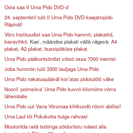
Osta saa II Uma Pido DVD-d
24. septembril tulõ II Uma Pido DVD kaejatsipido
Räpinäl!
Võro Instituudist saa Uma Pido hammit, plakatiid,
kavavihkõ.
Kae’, määndse plakati vällä nägevä:
A4
plakat
,
A2 plakat
,
bussipiätüse plakat
.
Uma Pido pääkontsõrdist võtsõ ossa 7000 inemist
Joba hummõn tulõ 3300 lauljaga Uma Pido
Uma Pido nakatuspääväl kor’atas pidotulõlõ väke
Noorõ’ poimsõva’ Uma Pido kuvvõ kilomiitre võrra
lähembäle
Uma Pido uut Vana Võromaa kihlkundõ rõivin abiliisi!
Uma Laul tõi Pokukotta hulga rahvast
Mootorilda nelä tsõõriga sõiduriistu mäest alla