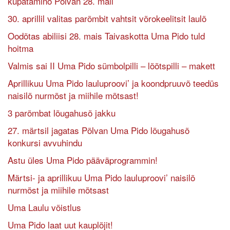
kupataminõ Põlvan 28. mail
30. aprillil valitas parõmbit vahtsit võrokeelitsit laulõ
Oodõtas abiliisi 28. mais Taivaskotta Uma Pido tuld
hoitma
Valmis sai II Uma Pido sümbolpilli – lõõtspilli – makett
Aprillikuu Uma Pido lauluproovi’ ja koondpruuvõ teedüs
naisilõ nurmõst ja miihile mõtsast!
3 parõmbat lõugahusõ jakku
27. märtsil jagatas Põlvan Uma Pido lõugahusõ
konkursi avvuhindu
Astu üles Uma Pido pääväprogrammin!
Märtsi- ja aprillikuu Uma Pido lauluproovi’ naisilõ
nurmõst ja miihile mõtsast
Uma Laulu võistlus
Uma Pido laat uut kauplõjit!