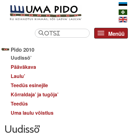
Menüü
Toggle navi
Pido 2010
Uudissõ’
Pääväkava
Laulu’
Teedüs esinejile
Kõrraldaja’ ja tugõja’
Teedüs
Uma laulu võistlus
Uudissõ’