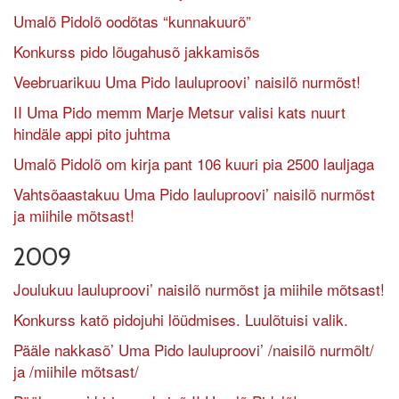
Umalõ Pidolõ oodõtas “kunnakuurõ”
Konkurss pido lõugahusõ jakkamisõs
Veebruarikuu Uma Pido lauluproovi’ naisilõ nurmõst!
II Uma Pido memm Marje Metsur valisi kats nuurt
hindäle appi pito juhtma
Umalõ Pidolõ om kirja pant 106 kuuri pia 2500 lauljaga
Vahtsõaastakuu Uma Pido lauluproovi’ naisilõ nurmõst
ja miihile mõtsast!
2009
Joulukuu lauluproovi’ naisilõ nurmõst ja miihile mõtsast!
Konkurss katõ pidojuhi löüdmises. Luulõtuisi valik.
Pääle nakkasõ’ Uma Pido lauluproovi’ /naisilõ nurmõlt/
ja /miihile mõtsast/