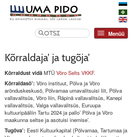
Menüü
Toggle navi
Kõrraldaja’ ja tugõja’
MTÜ
Võro Selts VKKF
.
Kõrraldust vidä
Võro instituut, Põlva ja Võro
Kõrraldasõ’:
arõnduskeskusõ, Põlvamaa umavalitsuisi liit, Põlva
vallavalitsüs, Võro liin, Räpinä vallavalitsüs, Kanepi
vallavalitsüs, Valga vallavalitsüs, Euruupa
kultuuripääliin Tartu 2024 ja pallo’ Põlva ja Võro
maakunna seltse ja asotuisi inemise’.
Eesti Kultuurkapital (Põlvamaa, Tartumaa ja
Tugõva’: