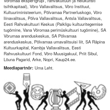
Võromaa ekspertgrupi’, rahvakultuuri ja helükunsti
tsihtkapitaal), Võro Vallavalitsus, Võro Instituut,
Kultuuriministeerium, Põlvamaa Partnerluskogo, Võro
liinavalitsus, Põlva Vallavalitsus, Antsla Vallavalitsus,
Eesti Rahvakultuuri Keskus (Paikligu kultuuritegemise
tugõmine, Vana Võromaa perimüskultuuri tugõmine), SA
Võrumaa arenduskeskus, SA Põlvamaa
arenduskeskus, Põlvamaa umavalitsuisi liit, SA Räpina
Kultuurkapital, Kambja Vallavalitsus, Eesti
Rahvuskultuuri Fond, Võro Muusigakuul, Priit Sibul,
Lõuna Pagarid, Arke, Nopri, Kaup24.ee.
Uma Leht.
Meediapartnõr: