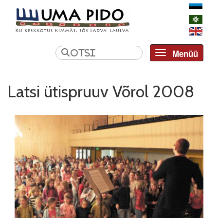
Menüü
Toggle navi
Latsi ütispruuv Võrol 2008