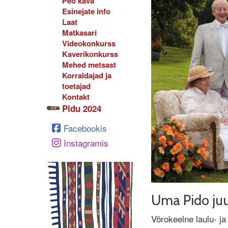
Peo kava
Esinejate info
Laat
Matkasari
Videokonkurss
Kaverikonkurss
Mehed metsast
Korraldajad ja
toetajad
Kontakt
Pidu 2024
Facebookis
Instagramis
Uma Pido juub
Võrokeelne laulu- ja