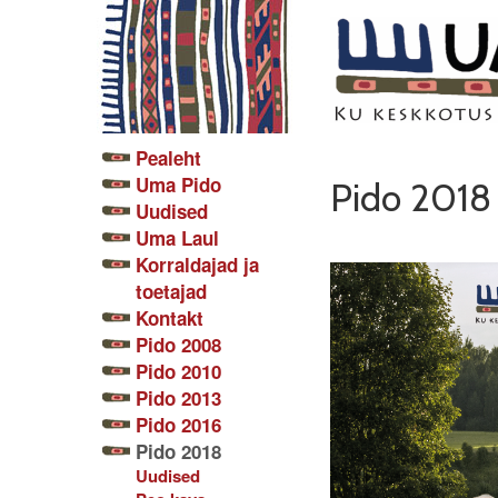
Pealeht
Uma Pido
Pido 2018
Uudised
Uma Laul
Korraldajad ja
toetajad
Kontakt
Pido 2008
Pido 2010
Pido 2013
Pido 2016
Pido 2018
Uudised