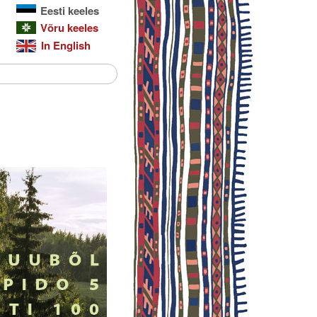
Eesti keeles
Võru keeles
In English