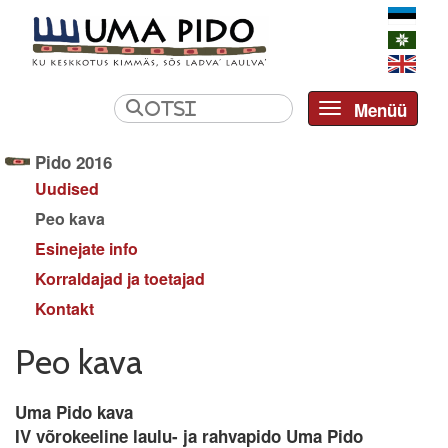
Menüü
Toggle navi
Pido 2016
Uudised
Peo kava
Esinejate info
Korraldajad ja toetajad
Kontakt
Peo kava
Uma Pido kava
IV võrokeeline laulu- ja rahvapido Uma Pido