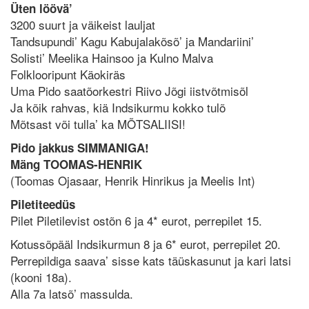
Üten löövä’
3200 suurt ja väikeist lauljat
Tandsupundi’ Kagu Kabujalakõsõ’ ja Mandariini’
Solisti’ Meelika Hainsoo ja Kulno Malva
Folklooripunt Käokiräs
Uma Pido saatõorkestri Riivo Jõgi iistvõtmisõl
Ja kõik rahvas, kiä Indsikurmu kokko tulõ
Mõtsast või tulla’ ka MÕTSALIISI!
Pido jakkus SIMMANIGA!
Mäng TOOMAS-HENRIK
(Toomas Ojasaar, Henrik Hinrikus ja Meelis Int)
Piletiteedüs
Pilet Piletilevist ostõn 6 ja 4* eurot, perrepilet 15.
Kotussõpääl Indsikurmun 8 ja 6* eurot, perrepilet 20.
Perrepildiga saava’ sisse kats täüskasunut ja kari latsi
(kooni 18a).
Alla 7a latsõ’ massulda.