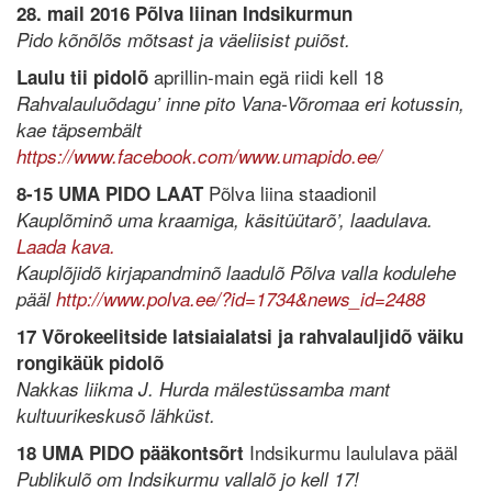
28. mail 2016 Põlva liinan Indsikurmun
Pido kõnõlõs mõtsast ja väeliisist puiõst.
aprillin-main egä riidi kell 18
Laulu tii pidolõ
Rahvalauluõdagu’ inne pito Vana-Võromaa eri kotussin,
kae täpsembält
https://www.facebook.com/www.umapido.ee/
Põlva liina staadionil
8-15 UMA PIDO LAAT
Kauplõminõ uma kraamiga, käsitüütarõ’, laadulava.
Laada kava.
Kauplõjidõ kirjapandminõ laadulõ Põlva valla kodulehe
pääl
http://www.polva.ee/?id=1734&news_id=2488
17 Võrokeelitside latsiaialatsi ja rahvalauljidõ väiku
rongikäük pidolõ
Nakkas liikma J. Hurda mälestüssamba mant
kultuurikeskusõ lähküst.
Indsikurmu laululava pääl
18 UMA PIDO pääkontsõrt
Publikulõ om Indsikurmu vallalõ jo kell 17!