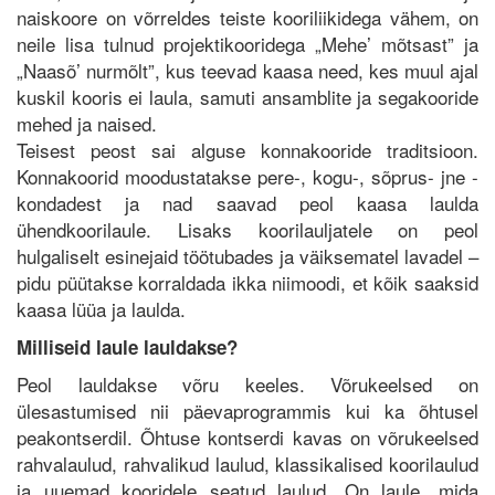
naiskoore on võrreldes teiste kooriliikidega vähem, on
neile lisa tulnud projektikooridega „Mehe’ mõtsast” ja
„Naasõ’ nurmõlt”, kus teevad kaasa need, kes muul ajal
kuskil kooris ei laula, samuti ansamblite ja segakooride
mehed ja naised.
Teisest peost sai alguse konnakooride traditsioon.
Konnakoorid moodustatakse pere-, kogu-, sõprus- jne -
kondadest ja nad saavad peol kaasa laulda
ühendkoorilaule. Lisaks koorilauljatele on peol
hulgaliselt esinejaid töötubades ja väiksematel lavadel –
pidu püütakse korraldada ikka niimoodi, et kõik saaksid
kaasa lüüa ja laulda.
Milliseid laule lauldakse?
Peol lauldakse võru keeles. Võrukeelsed on
ülesastumised nii päevaprogrammis kui ka õhtusel
peakontserdil. Õhtuse kontserdi kavas on võrukeelsed
rahvalaulud, rahvalikud laulud, klassikalised koorilaulud
ja uuemad kooridele seatud laulud. On laule, mida