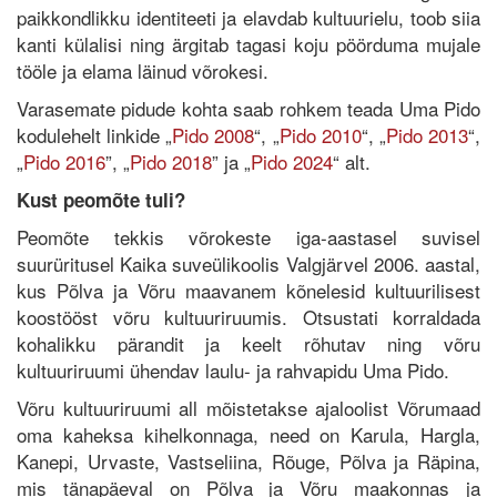
paikkondlikku identiteeti ja elavdab kultuurielu, toob siia
kanti külalisi ning ärgitab tagasi koju pöörduma mujale
tööle ja elama läinud võrokesi.
Varasemate pidude kohta saab rohkem teada Uma Pido
kodulehelt linkide „
Pido 2008
“, „
Pido 2010
“, „
Pido 2013
“,
„
Pido 2016
”, „
Pido 2018
” ja „
Pido 2024
“ alt.
Kust peomõte tuli?
Peomõte tekkis võrokeste iga-aastasel suvisel
suurüritusel Kaika suveülikoolis Valgjärvel 2006. aastal,
kus Põlva ja Võru maavanem kõnelesid kultuurilisest
koostööst võru kultuuriruumis. Otsustati korraldada
kohalikku pärandit ja keelt rõhutav ning võru
kultuuriruumi ühendav laulu- ja rahvapidu Uma Pido.
Võru kultuuriruumi all mõistetakse ajaloolist Võrumaad
oma kaheksa kihelkonnaga, need on Karula, Hargla,
Kanepi, Urvaste, Vastseliina, Rõuge, Põlva ja Räpina,
mis tänapäeval on Põlva ja Võru maakonnas ja