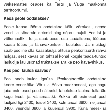
väiksemates osades ka Tartu ja Valga maakonna
territooriumil.
Keda peole oodatakse?
Peole kaasa lööma oodatakse kõiki võrokesi, nende
vendi ja sõsaraid setosid ning sõpru mujalt Eestist ja
välismaaltki. Tulija saab peost osa laadalisena, töötoas
kaasa lüües ja tänavakontserti kuulates. Ja muidugi
saab peoline olla kaasalaulja õhtuse peakontserdi rahva
hulgas, sest kavas on tähtsal kohal kõigile teada-tuntud
laulud ja laulusõnad trükitakse ära ka peo kavavihikus.
Kes peol laulda saavad?
Peol saab laulda igaüks. Peakontserdile oodatakse
koore ennekõike Võru ja Põlva maakonnast, aga nagu
juba esimesed peod näitasid, tahetakse laulma tulla üle
kogu Eesti ja välismaaltki. Kokku oli esimesel peol
lauljaid ligi 2400, teisel 3400, kolmandal 3600, neljandal
3400, viiendal 3800 ja kuuendal 3900. Kuna mees- ja