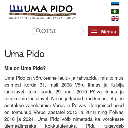
Menüü
Toggle navi
Uma Pido
Mis on Uma Pido?
Uma Pido on võrukeelne laulu- ja rahvapidu, mis toimus
esimest korda 31. mail 2008 Võru linnas ja Kubija
laululaval, teist korda 29. mail 2010 Põlva linnas ja
Intsikurmu laululaval. Nii on jätkunud traditsioon, et pidu
peetakse vaheldumisi Võrus ja Põlvas. Järgmised peod
on toimunud Võrus aastatel 2013 ja 2018 ning Põlvas
2016 ja 2024. Uma Pido võib nimetada ka võrokeste
ülemaailmseks kokkutulekuks. Pidu tugevdab