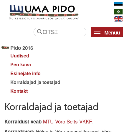
Menüü
Toggle navi
Pido 2016
Uudised
Peo kava
Esinejate info
Korraldajad ja toetajad
Kontakt
Korraldajad ja toetajad
MTÜ Võro Selts VKKF
.
Korraldust veab
Põlva ja Võru maavalitsused, Võru
Korraldavad: