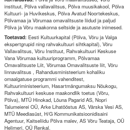
instituut, Põlva vallavalitsus, Põlva muusikakool, Põlva
Kultuuri- ja Huvikeskus, Põlva Avatud Noortekeskus,
Põlvamaa ja Võrumaa omavalitsuste liidud ja paljud
Põlva ja Võru maakonna seltside ja asutuste inimesed.
Eesti Kultuurkapital (Põlva, Võru ja Valga
Toetavad:
ekspertgrupid ning rahvakultuuri sihtkapital), Võru
Vallavalitsus, Võru Instituut, Rahvakultuuri Keskuse
Vana Võrumaa kultuuriprogramm, Põlvamaa
Omavalitsuste Liit, Võrumaa Omavalitsuste liit, Võru
linnavalitsus , Rahandusministeerium kohaliku
omaalgatuse programmi vahenditest,
Kultuuriministeerium, Hasartmängumaksu Nõukogu,
Rahvakultuuri keskuse maakondlik toetus (Võru,
Põlva), MTÜ Hinokad, Lõuna Pagarid AS, Nopri
Talumeierei OÜ, Arke Lihatööstus AS, Värska Vesi AS,
MTÜ Meediasüst, H/G Kommunikatsioonidisaini
Agentuur, Kaitseliidu Põlva malev, AS Võru Teataja, OÜ
Helimeri, OÜ Renkal.